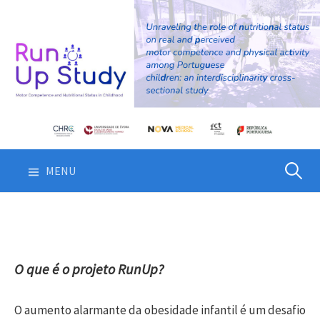
Skip
to
content
Pesquis
MENU
por:
O que é o projeto RunUp?
O aumento alarmante da obesidade infantil é um desafio